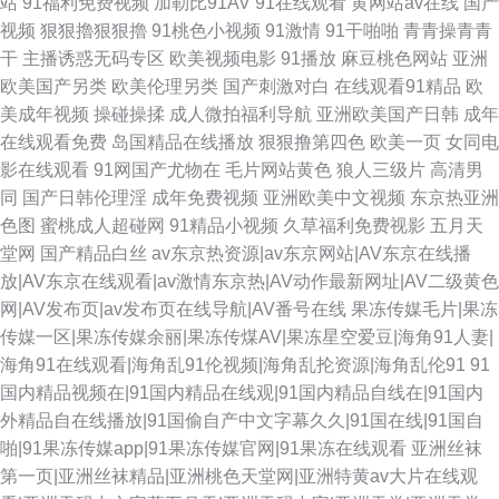
站
91福利免费视频
加勒比91AV
91在线观看
黄网站av在线
国产
视频
狠狠擼狠狠擼
91桃色小视频
91激情
91干啪啪
青青操青青
干
主播诱惑无码专区
欧美视频电影
91播放
麻豆桃色网站
亚洲
欧美国产另类
欧美伦理另类
国产刺激对白
在线观看91精品
欧
美成年视频
操碰操揉
成人微拍福利导航
亚洲欧美国产日韩
成年
在线观看免费
岛国精品在线播放
狠狠撸第四色
欧美一页
女同电
影在线观看
91网国产尤物在
毛片网站黄色
狼人三级片
高清男
同
国产日韩伦理淫
成年免费视频
亚洲欧美中文视频
东京热亚洲
色图
蜜桃成人超碰网
91精品小视频
久草福利免费视影
五月天
堂网
国产精品白丝
av东京热资源|av东京网站|AV东京在线播
放|AV东京在线观看|av激情东京热|AV动作最新网址|AV二级黄色
网|AV发布页|av发布页在线导航|AV番号在线
果冻传媒毛片|果冻
传媒一区|果冻传媒余丽|果冻传煤AV|果冻星空爱豆|海角91人妻|
海角91在线观看|海角乱91伦视频|海角乱抡资源|海角乱伦91
91
国内精品视频在|91国内精品在线观|91国内精品自线在|91国内
外精品自在线播放|91国偷自产中文字幕久久|91国在线|91国自
啪|91果冻传媒app|91果冻传媒官网|91果冻在线观看
亚洲丝袜
第一页|亚洲丝袜精品|亚洲桃色天堂网|亚洲特黄av大片在线观