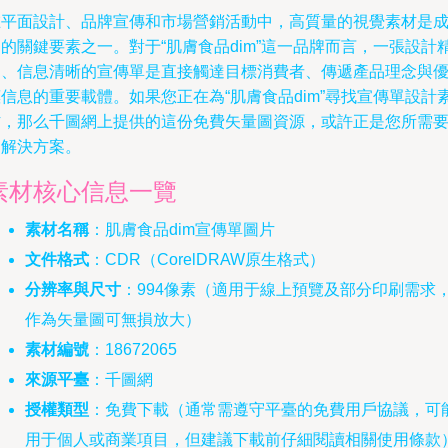
在平面設計、品牌宣傳和市場營銷活動中，高質量的視覺素材是
的關鍵要素之一。對于“肌膚食品dim”這一品牌而言，一張設計
良、信息清晰的宣傳單是直接觸達目標消費者、傳遞產品理念與
信息的重要載體。如果您正在為“肌膚食品dim”尋找宣傳單設計
材，那么千圖網上提供的這份免費矢量圖資源，或許正是您所需
的解決方案。
素材核心信息一覽
素材名稱
：肌膚食品dim宣傳單圖片
文件格式
：CDR（CorelDRAW原生格式）
分辨率與尺寸
：994像素（適用于線上預覽及部分印刷需求
作為矢量圖可無損放大）
素材編號
：18672065
來源平臺
：千圖網
授權類型
：免費下載（通常需遵守平臺的免費用戶協議，可
用于個人或商業項目，但建議下載前仔細閱讀相關使用條款