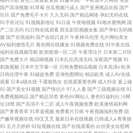
福利导航
黄色三级最新免费
91嫩草国产
午夜成年人网站
免费
国产高清视频
91草莓
丝瓜视频污成人
国产亚洲视品在线
国产
玖玖
国产免费毛不卡片
久久无码
国产精品网络
孕妇无码在线
91手机论坛
91视频新地址
91日逼
午夜啪视频
91啪水蜜桃网
国
产二区无码
91日韩在线观看
西瓜影院视频全集
国产孕妇无码视
频
国产在线福利
国产在线日皮片
午夜神马伦理
毛片网站美女
AV福利激情毛片
黄色网在线播放
91视频免费在线
91午夜在线
福利在线视频导航
欧美喷潮一区二区
午夜理论片
日本第二片区
国产免费大片
精品呦视频
日本乱伦高清无码
深夜国产视频
91
刺激视频
日本中文字幕一区
日韩免费精品视频
日本高清v
欧美
日韩伦理午夜
91碰超免费
亚洲色图网站
精品欧美
成人AV在线
观看
日本a级在线
干露脸熟女
在线观看黄色网
成人抖音
爰上碰
91
国产美女91视频
国产情侣片
97人人看
国产三级视频在线
91
免费视频精品
国产精品另类
黄色AV网站人
黄色91福利社
污网
址18禁
国产高清不卡二区
成人午夜视频免费
欧美激情福利网
国产青青青草
91草逼视频
免费看片日韩
午夜视频福利免费
国
产嫩草视频在线
69叉叉叉
最新日本在线视频
日韩成人a
青青操
91
五月天婷婷
91短视频在线
国产在线观看的
白丝美女自慰网