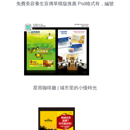
免費美容養生宣傳單模版推薦 Psd格式有，編號
168354284讓設計從未如此經松
星雨咖啡廳 | 城市里的小慢時光