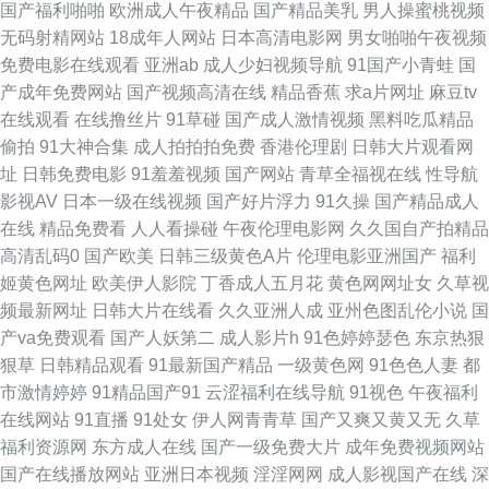
国产福利啪啪
欧洲成人午夜精品
国产精品美乳
男人操蜜桃视频
无码射精网站
18成年人网站
日本高清电影网
男女啪啪午夜视频
操操日 含羞草av网站 欧韩成人操 亚洲网址黄色 波多野洁依无码 黄色免费网
免费电影在线观看
亚洲ab
成人少妇视频导航
91国产小青蛙
国
产成年免费网站
国产视频高清在线
精品香蕉
求a片网址
麻豆tv
站看片 青青草色天堂 最新地址91 变态另类首页在线 国产网址 欧美综合色图
在线观看
在线撸丝片
91草碰
国产成人激情视频
黑料吃瓜精品
偷拍
91大神合集
成人拍拍拍免费
香港伦理剧
日韩大片观看网
91 亚洲操逼图片网 wwwwww日本 黄色福利导航 青娱视频91 亚洲欧美另类
址
日韩免费电影
91羞羞视频
国产网站
青草全福视在线
性导航
影视AV
日本一级在线视频
国产好片浮力
91久操
国产精品成人
综合 俺去也综合色图 韩国AV网3 欧美海外a 偷拍97av 91老司机福利 黄色A
在线
精品免费看
人人看操碰
午夜伦理电影网
久久国自产拍精品
高清乱码0
国产欧美
日韩三级黄色A片
伦理电影亚洲国产
福利
片导航 日韩无码下载 51欧美色图 国产HD天美传媒 天天搞穴 97人人操在线
姬黄色网址
欧美伊人影院
丁香成人五月花
黄色网网址女
久草视
频最新网址
日韩大片在线看
久久亚洲人成
亚州色图乱伦小说
国
国产无套免费视频 一道本高清 成人福利影院 另类图片综合 91一区视频 韩国
产va免费观看
国产人妖第二
成人影片h
91色婷婷瑟色
东京热狠
狠草
日韩精品观看
91最新国产精品
一级黄色网
91色色人妻
都
三级日逼AV 日本三级A片 久草黄色网 91超碰在线人人 国产成人精 欧美老女
市激情婷婷
91精品国产91
云涩福利在线导航
91视色
午夜福利
在线网站
91直播
91处女
伊人网青青草
国产又爽又黄又无
久草
肏屄视频 午夜性爱剧场 AV成人资源在线 黄色小视频WW 日韩三级中文 91啦
福利资源网
东方成人在线
国产一级免费大片
成年免费视频网站
国产在线播放网站
亚洲日本视频
淫淫网网
成人影视国产在线
深