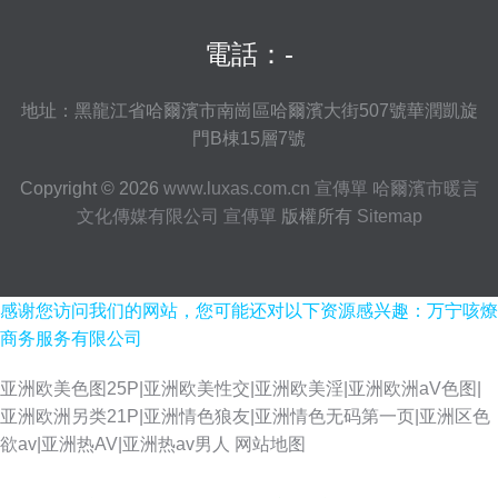
電話：-
地址：黑龍江省哈爾濱市南崗區哈爾濱大街507號華潤凱旋
門B棟15層7號
Copyright © 2026
www.luxas.com.cn
宣傳單
哈爾濱市暖言
文化傳媒有限公司
宣傳單
版權所有
Sitemap
感谢您访问我们的网站，您可能还对以下资源感兴趣：万宁咳燎
商务服务有限公司
亚洲欧美色图25P|亚洲欧美性交|亚洲欧美淫|亚洲欧洲aV色图|
亚洲欧洲另类21P|亚洲情色狼友|亚洲情色无码第一页|亚洲区色
久久瑟视频 91成人电影 欧美性爱女同A片 伪娘偷拍福利 伊人操久久 91视频
欲av|亚洲热AV|亚洲热av男人
网站地图
免费观看 变态伪娘自慰 福利社瑟瑟 后入jk美女 影音先锋少妇熟女 操逼加勒