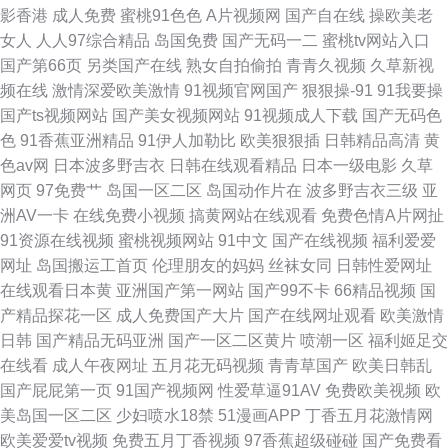
影香港
成人免费
蜜桃91色色
A片视频网
国产自在线
操欧美老
女人
人人97综合精品
岛国免费
国产无码一二
蜜桃tv网站入口
国产第66页
另类国产在线
熟女自拍偷拍
青青久视频
久草新视
频在线
激情深爱欧美激情
91视频官网国产
狠狠操-91
91我要操
国产ts视频网站
国产美女视频网站
91视频成人下载
国产无码色
色
91香蕉亚洲精品
91伊人加勒比
欧美狠狠插
日韩精品高清
黄
色av网
日本波多野吉衣
日韩在线观看精品
日本一级电影
久草
网页
97免费艹
岛国一区二区
岛国动作片在
波多野吉衣三级
亚
洲AV一卡
在线免费小视频
搞黄网站在线观看
免费色情A片网扯
91资源在线视频
蜜桃视频网站
91中文
国产在线视频
福利爱爱
网址
岛国搬运工首页
伦理朋友的妈妈
丝袜女同
日韩性爱网址
在线观看日本黄
亚洲国产第一网站
国产99不卡
66精品视频
国
产精品探花一区
成人免费国产大片
国产在线网址观看
欧美激情
日韩
国产精品无码亚洲
国产一区二区黄片
喷潮一区
福利姬足交
在线看
成人午夜网址
五月花无码视频
青青草国产
欧美日韩乱
国产屁屁第一页
91国产视频网
性爱草逼91AV
免费欧美视频
欧
美岛国一区二区
少妇喷水18禁
51漫画APP
丁香五月花激情网
欧美爱爱tv视频
免费五月丁香视频
97香蕉超级碰碰
国产免费看