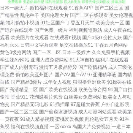
日本一级大片
微拍福利在线观看
91香蕉APP
国产二区三区
国
比99 黄页av网站 人妖牲畜性交 亚洲另类小说网 AV免费大全 久久资源福利
产精品性
乱伦种子
美国伦理大片
国产二区在线观看
美女伦理视
频
福利偷拍小视频
91社区国产
丁香五月天堂
欧美变态一区
国
站 日韩成人AV网站 影音先锋变太累别 av入口在线韩国 福利舍操逼 国产一二
产综合在线观看
国产免费一级片
福利视频资源站
成人午夜在线
观看
欧美图片在线观看
在线观看h视频
国产a级0
变性人妖
国产
类视频 免费网站簧片 日韩三级中文字幕 亚洲伊人网香蕉网 波多野吉依 豆花
福利永久
日韩中文字幕观看
足交在线播放91
丁香五月色网站
黄色3级抢网站
国产一区二区
日本一级婬片
久久免费手机视频
成人社区在线 午夜福利AV影片 97人人操人人爽 老湿机成人网站 伊人成人在
学生妹Av网站
亚洲人成免费网站
91大神自拍
福利片在线观看
国产成人内射无码
激情五月极品婷婷
国产剧情精品
成人三级伦
线视频 91在线观看资源 久草视频国产精品 天堂影音AV无码 97午夜在线 丁
理免费
偷怕欧美亚州图片
国产AV国产AV
97亚洲精华液
国内精
自线
国产精品3级片
成年女人视频
狠狠撸亚洲欧美
91操碰在线
香五月花福利 含羞草av在线 蜜桃91在线 91成人在线视频 99re超碰 大香蕉
国产高清精品二区
国产欧美在线视频
欧美色综合网
91国产自拍
偷拍
香蕉911
花蝴蝶看片免费
白丝美女免费网站
欧美女人与动
在线久久 国产日韩成人 久草首页国产 欧美经品h片 日日操B 成人av伊人网
物交
国产精品无码电影
91插插库
97超碰大香蕉
户外自慰影院
国产一区二区二区
国产偷窥盗摄视频
成人动漫网站观看
欧美第
国产三级素人 黄色链接在线观看 欧美日韩中国综合 91婷婷涩涩 俺来也最新
一页夜夜
91成人精品视频
蜜桃爱爱视频
乱伦熟女五月天
91香
蕉视
福利在线视频直播
一区xxxxx
岛国大片免费视频
一道日本
网址 福利1区 久草婷婷 美女AA片 欧美性爱精品一区 日韩天美成人 午夜激情