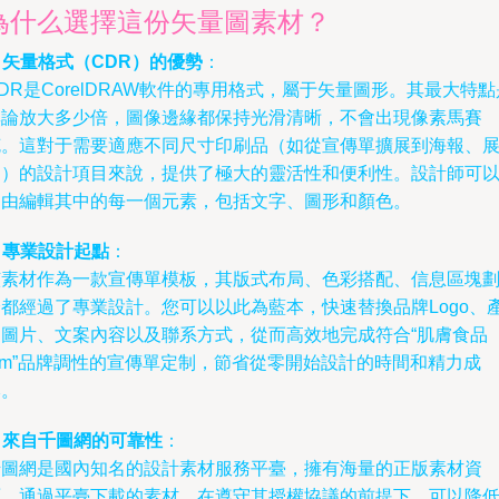
為什么選擇這份矢量圖素材？
.
矢量格式（CDR）的優勢
：
DR是CorelDRAW軟件的專用格式，屬于矢量圖形。其最大特點
無論放大多少倍，圖像邊緣都保持光滑清晰，不會出現像素馬賽
克。這對于需要適應不同尺寸印刷品（如從宣傳單擴展到海報、
架）的設計項目來說，提供了極大的靈活性和便利性。設計師可
自由編輯其中的每一個元素，包括文字、圖形和顏色。
.
專業設計起點
：
該素材作為一款宣傳單模板，其版式布局、色彩搭配、信息區塊
分都經過了專業設計。您可以以此為藍本，快速替換品牌Logo、
品圖片、文案內容以及聯系方式，從而高效地完成符合“肌膚食品
im”品牌調性的宣傳單定制，節省從零開始設計的時間和精力成
本。
.
來自千圖網的可靠性
：
千圖網是國內知名的設計素材服務平臺，擁有海量的正版素材資
源。通過平臺下載的素材，在遵守其授權協議的前提下，可以降