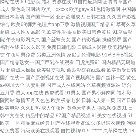
网站在线
69性影院
福利资源在线
91自拍最新网址
青青草国产
成人
黄色岛国网站
欧美一xxxxx
欧美gayv
91色情激情网
中国韩
成人岛国网站 激情另类小说 欧美成人淫B网 深夜福利传媒精品 中日韩三级
国日本高清
国产国产一区
亚洲欧洲成人
日韩在线
久久国产影视
综合
欧美69潮喷
伦理片app下载
激情视频国产精品
91草莓久草
片 欧美中文字 午夜少妇 91大神影音 av福利吧 东方av网 狠狠撸2016 欧美日
超碰
成人性爱aa影院
欧美性爱插插
欧美日韩色黄片
91草莓影
院
午夜电影网久久
国产丝袜美女
国产精彩视频
操碰视屏
国产
本www 色图专区区 性爱福利视频 91黑料福利网 97在线视频 韩国黄视频 美
福利在线
91久久影院
免费日韩电影
日韩成人影视
欧美精品性
交
午夜宅男免费
另类亚洲色情
家庭乱伦理电影
91草B草B视频
女爆操 日韩色欧 亚洲狼人社区 91黄色片网站 大香蕉原网址 久草福利在线
国产精品熟女一
国产巨乳在线观看
四虎免费91
国内精品无码短
片
超碰成人操操
欧美猛交视频
西瓜影院在线观看
欧美做受日韩
欧美专区精品色 熟妇精品视频91 91次元网 白丝自慰网站91 黑丝AV天堂久
国产在线一
国产原创视频在线
国产视频高清
国产丝袜一区
黄色
av网址大全
人妻乱视
国产成人在线网站
久草视频资源站
综合
久 美女很黄免费 人人干人人爽 亚洲探花在线观看 97妻人人操 亚洲黄色官网
五月香
成人app在线
四虎试看
91男女
国产男小鲜肉同
福利影
院网站
激情五月天色色
欧美极品电影
日韩成人第一页
国产日韩
超碰在线视 久草作爱 探花国产综合在线 91极品反差 www狼友com 国产在线
欧美电影
久久机热
成人午夜网
黄色天堂男人
操视频免费91
日
韩中文在线
精品中的精品
97国产精品视频
91美女在线视频
51
观看亚毛 天堂久久大香蕉 91精品国产丝袜 超碰免费伪娘91 九一在线 人人艹
欧美
一区精品麻豆经典
国产在线观看资源
波多野洁衣视频
污网
站免费看
特级欧美在线观看
自拍视频91
91艹艹
久草网在线
18
超碰在线 亚洲金典AA 97婷婷视频 福利视频午夜剧场 青青草原影院 午夜第