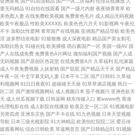
亚洲香蕉
国产91高清精品
国产一区二区福利
伦理在线播放
人
妻无码精品
91自拍在线观看
国产一级片内射
夜夜骑青青草
欧
影院a 91巨炮网站 白浆喷水逼特写 国产精品免费熟女 麻豆ddys 色综合电影
美色图人妻
在线免费欧美视频
免费黄色毛片
成人精品无码视频
欧美午夜极品
性欧美ⅩⅩⅩⅩ乱
欧美色色六月天
91影视网
午夜伦
伊人成人社区 91破处在线观看 A片人妖 福利视频午夜剧场 玖玖玖玖精品 日
不卡
加勒比性爱网
青草国产在线视频
亚洲国产精品导航
欧美色
淫
波多野结依电影
91狠狠撸
成人深夜电影
精品国产美女剃毛
本浮力影院 午夜香蕉剧场 91永久 超碰成人av 国产色色网 狼友视频首页入口
加勒比熟女
91碰在线
欧美裸模
萌白酱国产一区
美国一级AV
国
产人在线成免费
免费黄色A片网址
微拍福利国产视频
国产人成
青娱乐老司机77 偷拍97av 一本道九九道 91精品国自产 av另类手机 福利中
无码视频
国产原创区色花堂
在线免费黄A片
久草福利
乱伦家庭
成人午夜免费视频
人妖射精
国产屁屁
国产精品天干天
国产精品
文在线导航 精品福利导航 免费日本A官网 日韩精品福利网址 亚洲草草影院
午夜一区
中文字幕无码人妻
日本不卡二区
国产日韩91
久草福
利视频网
91日日夜夜91
超碰碰天天操
91草草酒店视频
韩日一
91美脚恋足社区 变态另类导航 国产韩日精品黄色 欧美三级专区 日韩群p 香
区二区
国产激情视频网站
成人视频日本
茄子视频污
亚洲色欲天
天
成人丝瓜视频下载
日韩逼网
精东传媒入口
黄wwww色
香港
焦久久福利院 91凹在线视频 AAaV在线电影 豆花导航福利 黄色伊人 欧美激
伦理电影在线
成人影院在线播放
欧美足交一区二区
91视频电影
另类四虎
亚洲东京热
国产不卡在线
91九色视频
日本天堂视频
情深爱网 日本免费网站 天堂av影院 91抖音 AVAV变态 成人午夜伦理 国内自
导航
日本三级光棍影院
91大神精品
欧美怡红院院二区
爱豆传
媒观看网站
综合日韩欧美
草逼网首页
国产日韩精品91
91视频
拍97超碰 玖玖在线视频 日韩深夜视频 亚洲三级片另类 91激情网 99热香港