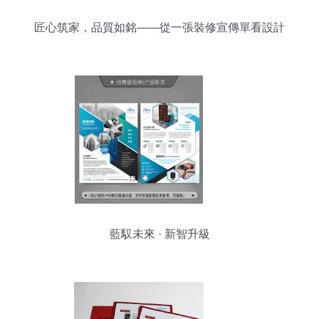
匠心筑家，品質如銘——從一張裝修宣傳單看設計
的力量
藍馭未來 · 新智升級