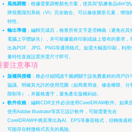
風格調整
：根據需要調整顏色方案，使其與“肌膚食品dim”的
牌視覺識別系統（VI）完全吻合。可以修改圖形元素，增強
特性。
輸出準備
：編輯完成后，檢查所有文字是否轉曲（避免在其
電腦上字體缺失），并可根據最終印刷或線上發布的要求，
出為PDF、JPG、PNG等通用格式。如需大幅面印刷，利用
量特性直接設置所需尺寸即可。
重要注意事項
版權與授權
：務必仔細閱讀千圖網關于該免費素材的用戶許
協議。明確其允許的使用范圍（如商業用途、修改權限、分
限制等），并嚴格遵守，避免產生版權糾紛。
軟件依賴
：編輯CDR文件必須使用CorelDRAW軟件。如果
使用Adobe Illustrator等其它設計軟件，可能需要先在
CorelDRAW中將其導出為AI、EPS等兼容格式，但轉換過
可能存在輕微格式丟失的風險。