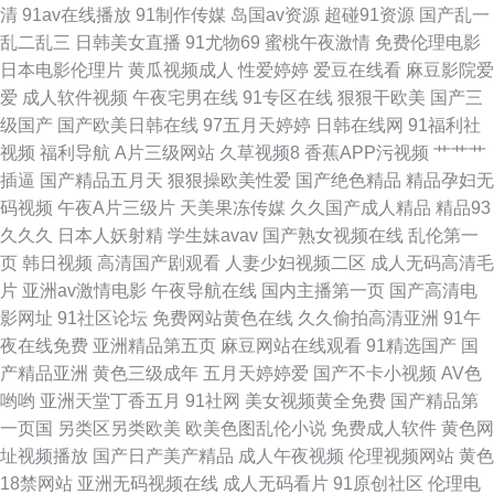
福利导航 无码天美麻豆 99青青草视频 韩日免费A 日本91网站 在线成人网址
清
91av在线播放
91制作传媒
岛国av资源
超碰91资源
国产乱一
乱二乱三
日韩美女直播
91尤物69
蜜桃午夜激情
免费伦理电影
韩国午夜无码av
日本电影伦理片
黄瓜视频成人
性爱婷婷
爱豆在线看
麻豆影院爱
爱
成人软件视频
午夜宅男在线
91专区在线
狠狠干欧美
国产三
级国产
国产欧美日韩在线
97五月天婷婷
日韩在线网
91福利社
视频
福利导航
A片三级网站
久草视频8
香蕉APP污视频
艹艹艹
插逼
国产精品五月天
狠狠操欧美性爱
国产绝色精品
精品孕妇无
码视频
午夜A片三级片
天美果冻传媒
久久国产成人精品
精品93
久久久
日本人妖射精
学生妹avav
国产熟女视频在线
乱伦第一
页
韩日视频
高清国产剧观看
人妻少妇视频二区
成人无码高清毛
片
亚洲av激情电影
午夜导航在线
国内主播第一页
国产高清电
影网址
91社区论坛
免费网站黄色在线
久久偷拍高清亚洲
91午
夜在线免费
亚洲精品第五页
麻豆网站在线观看
91精选国产
国
产精品亚洲
黄色三级成年
五月天婷婷爱
国产不卡小视频
AV色
哟哟
亚洲天堂丁香五月
91社网
美女视频黄全免费
国产精品第
一页国
另类区另类欧美
欧美色图乱伦小说
免费成人软件
黄色网
址视频播放
国产日产美产精品
成人午夜视频
伦理视频网站
黄色
18禁网站
亚洲无码视频在线
成人无码看片
91原创社区
伦理电