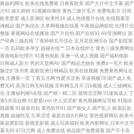
中文在线伦 传媒avcom 久久三级片AV 日韩精品三区 在线天堂资源 九一入口
夜福利网址
欧美在线免费看
日夜夜欧美
国产大片中文字幕
国产
片91
操久婷婷
91视频你懂得
黄色三级片毛片
免费电影片
日韩
伊人99黑料 国产精品五区 日韩色欧 91视频在线导航 福利姬电影院 蜜桃
欧美爱爱
成人亚洲区
欧美性16
成人色情黄片在线
在线观看亚
洲精品
国产热综合
久草网视频在线看
午夜精品网影院
伦理片完
AV97 丝袜网站 91网站做爱 福利社区导航 另类图综丁香五月 天堂社区大香
整版
黄视网站在线播放
国产片自拍
国产在线91
AV亚洲网址
国
产经典三级在线
丁香婷婷五月综合
五月花亚洲综合
国产影院第
蕉 白丝学姐在线自慰 午夜少妇秀场Av 97日韩色情 国产精品久久撸 人人超碰
一页
乱码欧美孕交
超碰在线艹
日本在线护士
黄色三级免费网址
香港电影伦理片
91黄色电影
亚洲一区成人视频
国产福利电影
人人 亚洲色色网站 波多结依 黄色三级片yyc 丝袜性交免费网站 99精品国 激
日韩成人影片
男的天堂网AV
国产精品尤物在
免费a一毛片
欧美
肠交扩张另类
最新亚洲日韩精品
欧美在线视频
免费黄色网址在
情AV网址 日韩高清色图 91海角视频 国产91在 欧美色网络 香蕉视频禁18 TS
线
主播第一页
丁香五月网
性爱东京热
草逼视频78
国产成人免
费无码
高清日韩无码视频
宗和网五月天
日b视频
成人三级网站
调教直男 九九性视频 日韩中文三级 白丝jk后入 玖玖大香蕉老司机 色五月天
在
主播福利姬h在线
国产精一精二区
基情涩涩网
51漫画成人
丁
香5月综合网
91爱爱com
伊人涩涩射
黄色视频网址导航
91国在
网 91视屏18 国产操逼视屏 欧美日韩AR 97久久视频 国产视频第69页 日本叼
线观看
91最新自拍
黄色软件91
国产操女人
国产乱人
欧美乱欲
视频
超碰吃瓜
久草涩涩
最新在线A片网址
黄色视屏网站
欧美午
嘿片 91福利所 国产第页 人妖自慰 在线天堂乱轮网站 超碰国产肏屄 久热草
夜寂寞影院
新视觉影视
成人写真福利
欧美内射网址
日本中文字
幕无码
97日穴网
成人免费在线
精品国产免费观看
国产不卡高