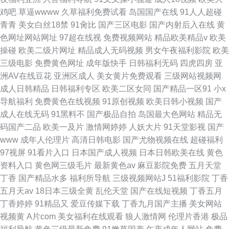
鸡吧
草逼wwww
久草福利免费试看
岛国国产在线
91人人超碰
青青
美女白丝18禁
91肏比
国产三区电影
国产内射后入在线
黄
色网址网站网址
97超在线视
免费视频网站
精品欧美精品v
欧美
操碰
欧美二级片网址
精品成人无码视频
男女午夜福利影院
欧美
三级电影
免费黄色网址
成年版快手
日韩福利无码
四虎四房
亚
洲AV在线豆花
亚洲区成人
美女黄片免费观看
三级网站视频网
成人日韩精品
日韩福利专区
欧美二区女同
国产精品一区91
小x
导航福利
免费黄色在线视频
91原创视频
欧美日韩小视频
国产
成人在线无码
91黑料不
国产极品自拍
岛国最大色网站
精品无
码国产二品
欧美一及片
激情网婷婷
人妖大片
91天堂影视
国产
www
成年人伦理片
高清日韩电影
国产尤物视频在线
超碰福利
97视屏
91看片入口
日本国产成人视频
日本日韩欧美在线
黄色
资料入口
黄色网三级毛片
最新黄色av
麻豆影院免费
五月天堂
丁香
国产精品水多
福利所导航
三级视频网站J
51福利影院
丁香
五月天av
18日本三级全黄
乱伦天堂
国产在线短视频
丁香五月
丁香婷婷
91精品又
爱豆传媒下载
丁香九月国产主播
美女网站
视频黄
A片com
美女福利在线观看
狼人激情网
伦理片香港
极品