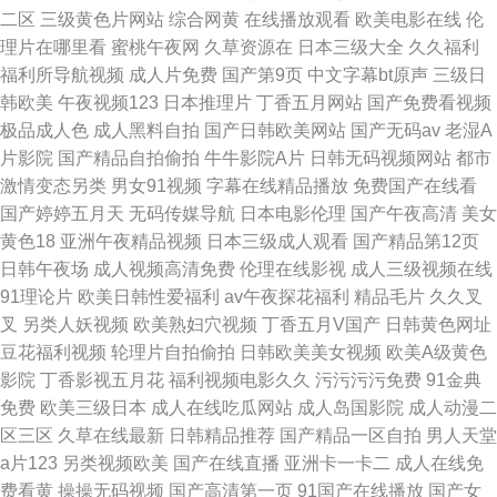
二区
三级黄色片网站
综合网黄
在线播放观看
欧美电影在线
伦
理片在哪里看
蜜桃午夜网
久草资源在
日本三级大全
久久福利
福利所导航视频
成人片免费
国产第9页
中文字幕bt原声
三级日
韩欧美
午夜视频123
日本推理片
丁香五月网站
国产免费看视频
极品成人色
成人黑料自拍
国产日韩欧美网站
国产无码av
老湿A
片影院
国产精品自拍偷拍
牛牛影院A片
日韩无码视频网站
都市
激情变态另类
男女91视频
字幕在线精品播放
免费国产在线看
国产婷婷五月天
无码传媒导航
日本电影伦理
国产午夜高清
美女
黄色18
亚洲午夜精品视频
日本三级成人观看
国产精品第12页
日韩午夜场
成人视频高清免费
伦理在线影视
成人三级视频在线
91理论片
欧美日韩性爱福利
av午夜探花福利
精品毛片
久久叉
叉
另类人妖视频
欧美熟妇穴视频
丁香五月V国产
日韩黄色网址
豆花福利视频
轮理片自拍偷拍
日韩欧美美女视频
欧美A级黄色
影院
丁香影视五月花
福利视频电影久久
污污污污免费
91金典
免费
欧美三级日本
成人在线吃瓜网站
成人岛国影院
成人动漫二
区三区
久草在线最新
日韩精品推荐
国产精品一区自拍
男人天堂
a片123
另类视频欧美
国产在线直播
亚洲卡一卡二
成人在线免
费看黄
操操无码视频
国产高清第一页
91国产在线播放
国产女