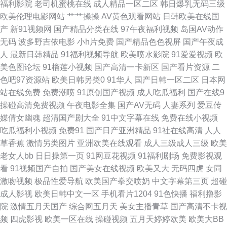
福利影院
老司机蜜桃在线
成人精品一区二区
韩日爆乳无码三级
欧美伦理电影网站
艹艹操操
AV黄色观看网站
日韩欧美在线国
一av社区 91熟女视频 成人精品欧美 久久精品嫩草 人人超碰人人 最新色片
产
新91视频网
国产精品分类在线
97午夜福利视频
岛国AV动作
无码
波多野吉依电影
小h片免费
国产精品色色视屏
国产午夜成
人妻超碰免费在线 在线观看91网站 www大香蕉伊人 国产区在线 男女上床视
人
最新日韩精品
91福利视频导航
欧美喷水影院
91爱爱视频
欧
美色图论坛
91榴莲小视频
国产高清一卡新区
国产看片资源
二
频 三级金典91 伊人五月天婷婷 97v传媒 韩国不卡AC视频 欧美亚洲日韩成人
色吧97资源站
欧美日韩另类0
91华人
国产日韩一区二区
日本网
站在线免费
免费潮喷
91原创国产视频
成人吃瓜福利
国产在线9
天天操天天槡丁香 91九色乱 超碰98 黄色视屏网站 欧美视屏 偷拍色图亚洲
操碰高清免费视频
午夜电影全集
国产AV无码
人妻系列
爱豆传
媒倩女幽魂
超清国产剧大全
91中文字幕在线
免费在线小视频
91站色 东京热AⅤ在线 欧美日韩p 午夜一区少女 97爱爱电影 成人五月天色
吃瓜福利小视频
免费91
国产日产亚洲精品
91社在线高清
人人
草香蕉
激情另类图片
亚洲欧美在线观看
成人三级成人三级
欧美
久草导航 青娱乐超碰吧 午夜激情福利AV 91美女被啪啪啪 超碰人人三级 另
老女人bb
日日操第一页
91网豆花视频
91福利剧场
免费影视观
看
91视频国产自拍
国产美女在线视频
欧美又大
无码四虎
女同
类AV激情 天天操B网 91人人操人人爽 福利姬社区导航 麻豆视屏 日韩一级棒
激吻视频
极品性爱导航
欧美国产拳交喷奶
中文字幕第三页
超碰
成人影视
欧美日韩中文一区
手机看片1204
91色快播
福利撸影
中文字幕第15页 亚洲免费黄色网止 国产伪娘在线一区 日本美女AA 91大神看
院
激情五月天国产
综合网五月天
美女主播青草
国产高清不卡视
频
四虎影视
欧美一区在线
操碰视频
五月天婷婷欧美
欧美大BB
片 肏屄视频网址 国户精品久久 欧美在线A∨ 午夜第一av社区 91精品网 超碰