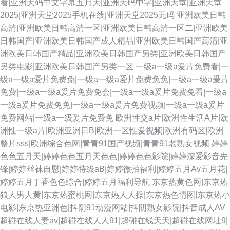
看|亚洲天码中文字幕五月天|亚洲天码中字|亚洲天堂|亚洲天堂
2025|亚洲天堂2025手机在线|亚洲天堂2025无码
亚洲欧美日韩
高清|亚洲欧美日韩高清一区|亚洲欧美日韩高清一区二|亚洲欧美
日韩国产|亚洲欧美日韩国产成人精品|亚洲欧美日韩国产高清|亚
洲欧美日韩国产精品|亚洲欧美日韩国产另类|亚洲欧美日韩国产
另类电影|亚洲欧美日韩国产另类一区
一级a一级a爱片免费看|一
级a一级a爱片免费免|一级a一级a爱片免费免免|一级a一级a爰片
免费|一级a一级a爰片免费免会|一级a一级a爰片免费免看|一级a
一级a爰片免费免免|一级a一级a爰片免费视频|一级a一级a爰片
免费网站|一级a一级爰片免费免
欧洲性交a片|欧洲性生活A片|欧
洲性一级a片|欧洲亚洲日B|欧洲一区性爱视频|欧洲有码区|欧洲
整片sss|欧洲综合色网|青青91国产视频|青青91老熟女视频
婷婷
色色五月天|婷婷色色五月天色色|婷婷色色影院|婷婷深爱影音先
锋|婷婷丝袜自慰|婷婷特级aB|婷婷微拍福利|婷婷五月Av五月花|
婷婷五月丁香色色综合|婷婷五月福利导航
东京热黄色网|东京热
狼人男人黄|东京热蜜桃网|东京热人人操|东京热色情图|东京热小
电影|东京热亚洲色|抖阴91动漫网站|抖阴熟女影院|抖音成人AV
超碰在线人妻av|超碰在线人人91|超碰在线天天|超碰在线网址9|