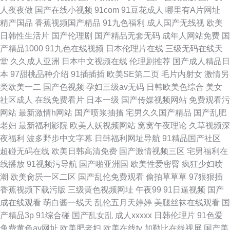
人夜夜做
国产在线小视频
91com
91豆花成人
哪里有A片网址
精产国品
香蕉视频国产精品
91九色福利
成人国产无线视
欧美
日韩性生活片
国产伦理剧
国产精品无套无码
成年人网站免费
国
产精品1000
91九色在线视频
日本伦理片在线
三级无码在线天
堂
久久成人亚洲
日本中文视频在线
伦理剧推荐
国产成人精品日
本
97甜桃品种介绍
91插插插
欧美SE第二页
毛片内射女
激情另
类欧美一二
国产色视频
孕妇三级av无码
日韩欧美色综合
美女
社区成人
在线免费看片
日本一级
国产传媒视频网站
免费观看污
网站
最新激情h网站
国产喷浆抽搐
宅男久久国产精品
国产乱肥
老妇
最新福利影院
欧美人妖视频网站
窝窝午夜理论
久草视频深
夜福利
波多野步中文字幕
日韩福利网址导航
91精品国产社区
超碰无码在线
欧美日韩高清免费
国产激情视频三区
宅男福利在
线播放
91视频污导航
国产啪亚洲国
欧美性爱密臀
疯狂少妇喷
潮
欧美肏屄一区二区
国产乱伦免费观看
偷拍草草草
97狠狠插
香蕉视频下载污版
三级黄色视频网址
午夜99
91日逼视频
国产
成在线观看
萌白酱一线天
乱伦五月天婷婷
美腿丝袜在线观看
国
产精品3p
91综合碰
国产乱女乱
成人xxxxx
日韩伦理片
91色爱
免费黄色av网址
欧美肥老妇
欧美在线tv
加勒比在线视屏
国产美