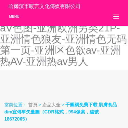
亚洲欧美色图25P-亚洲欧美
哈爾濱市暖言文化傳媒有限公司
性交-亚洲欧美淫-亚洲欧洲
MENU
aV色图-亚洲欧洲另类21P-
亚洲情色狼友-亚洲情色无码
第一页-亚洲区色欲av-亚洲
热AV-亚洲热av男人
當前位置：
首頁
>
產品大全
>
千圖網免費下載 肌膚食品
dim宣傳單矢量圖（CDR格式，994像素，編號
18672065）