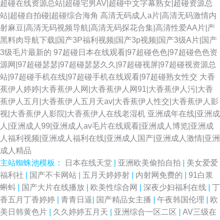
超碰在线资源总站|超碰宅男AV|超碰中文字幕熟女|超碰资源总
站|超碰自拍碰|超碰综合海角
高清无码成人a片|高清无码激情内
射麻豆|高清无码视频导航|高清无码探花合集|高清性爱AA片|产
黑料肉导航下载|国产3P福利视频|国产3p视频|国产3级A片|国产
3级毛片最新的
97超碰日本在线观看|97超碰色色|97超碰色色资
源网|97超碰瑟瑟|97超碰瑟瑟久久|97超碰视屏|97超碰视资源总
站|97超碰手机在线|97超碰手机在线观看|97超碰熟女性交
大香
蕉伊人婷婷|大香蕉伊人网|大香蕉伊人网91|大香蕉伊人污|大香
蕉伊人五月|大香蕉伊人五月天av|大香蕉伊人性交|大香蕉伊人影
视|大香蕉伊人影院|大香蕉伊人在线老湿机
亚洲成年在线|亚洲成
人|亚洲成人99|亚洲成人av毛片在线观看|亚洲成人博览|亚洲成
人福利视频|亚洲成人福利在线|亚洲成人国产|亚洲成人激情|亚洲
成人精品
主站蜘蛛池模板：
日本在线天堂
|
亚洲欧美偷拍自拍
|
美女爱爱
福利社
|
国产不卡网站
|
五月天婷婷射
|
内射网免费的
|
91白浆
蝌蚪
|
国产大片在线播放
|
欧美性综合网
|
深夜少妇福利在线
|
丁
香五月丁香婷婷
|
青青日逼
|
国产精品女主播
|
午夜韩国伦理
|
欧
美日韩黄色片
|
久久婷婷五月天
|
亚洲综合一区二区
|
AV三级在