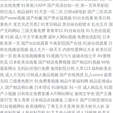
女在线免费
91香蕉污APP
国产高清自拍一区
第一页草草影院
韩日成人
精品福利
91天堂一区二区
日韩a级电影
国产二区高清
国产www视频
国产粉嫩
国产男女猛视频
91社在线看
欧美日韩
黄色片
变态另态另类2
91李宗精品
黑丝袜自慰喷水
乱伦五月
国
产无码网站
三级无毒免费
青青草51
91丝袜在线
91九色在线观
看
91插
成人中文字幕免费
成年人网站视频
免费在线影院
日本
欧美第一页
国产ts在线观看
午夜影院国产在线
91操在线观看
日
韩在线播放视频
成人大片一级天天
内射性爱网址大全
欧美社区
第一页
欧美在线视频播放
91视频污污污
超碰在线公开
AV蜜桃
吃瓜
日本欧美在线看
国产精选免费视频
国产精品91视频
69热
最新网址
无码白丝强行免费
激情影院日韩
久草123
福利欧美在
线
成人片无码
日韩成人极品视频
国产在线诱惑
乱人xxxxx
超黄
无码
三级黄色图片
91免费看视频
精品午夜福利网
精品亚洲成a
人
国产精品萌白酱
日本理论
91操电影
91一区
成人精品无
91国
产小视频
日韩美女免费直播
A片网站网址
激情文学色
国产主播
第37页
青久青青
日本精品在线播放
三级A片
国产日韩亚洲综合
91短视频网站
欧美骚网站
丁香五月天亚洲
欧美大粗吊人妖
深
夜福利亚洲
人兽福利导航
91叉叉操小骚逼
成人18视频
欧美大