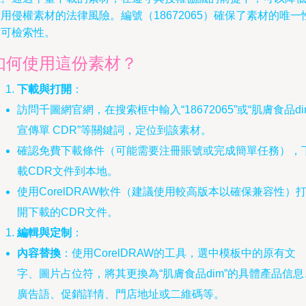
用侵權素材的法律風險。編號（18672065）確保了素材的唯一
和可檢索性。
如何使用這份素材？
下載與打開
：
訪問千圖網官網，在搜索框中輸入“18672065”或“肌膚食品di
宣傳單 CDR”等關鍵詞，定位到該素材。
確認免費下載條件（可能需要注冊賬號或完成簡單任務），
載CDR文件到本地。
使用CorelDRAW軟件（建議使用較高版本以確保兼容性）
開下載的CDR文件。
編輯與定制
：
內容替換
：使用CorelDRAW的工具，選中模板中的原有文
字、圖片占位符，將其更換為“肌膚食品dim”的具體產品信息
廣告語、促銷詳情、門店地址或二維碼等。