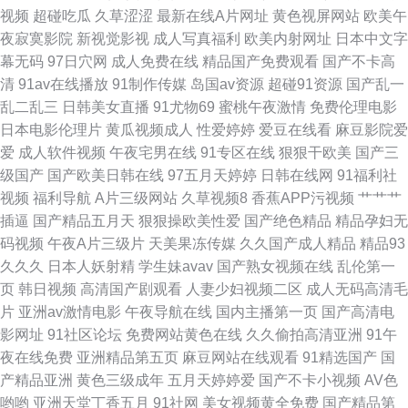
视频
超碰吃瓜
久草涩涩
最新在线A片网址
黄色视屏网站
欧美午
调教直男 九九性视频 日韩中文三级 白丝jk后入 玖玖大香蕉老司机 色五月天
夜寂寞影院
新视觉影视
成人写真福利
欧美内射网址
日本中文字
幕无码
97日穴网
成人免费在线
精品国产免费观看
国产不卡高
网 91视屏18 国产操逼视屏 欧美日韩AR 97久久视频 国产视频第69页 日本叼
清
91av在线播放
91制作传媒
岛国av资源
超碰91资源
国产乱一
乱二乱三
日韩美女直播
91尤物69
蜜桃午夜激情
免费伦理电影
嘿片 91福利所 国产第页 人妖自慰 在线天堂乱轮网站 超碰国产肏屄 久热草
日本电影伦理片
黄瓜视频成人
性爱婷婷
爱豆在线看
麻豆影院爱
爱
成人软件视频
午夜宅男在线
91专区在线
狠狠干欧美
国产三
福利导航 无码天美麻豆 99青青草视频 韩日免费A 日本91网站 在线成人网址
级国产
国产欧美日韩在线
97五月天婷婷
日韩在线网
91福利社
视频
福利导航
A片三级网站
久草视频8
香蕉APP污视频
艹艹艹
韩国午夜无码av
插逼
国产精品五月天
狠狠操欧美性爱
国产绝色精品
精品孕妇无
码视频
午夜A片三级片
天美果冻传媒
久久国产成人精品
精品93
久久久
日本人妖射精
学生妹avav
国产熟女视频在线
乱伦第一
页
韩日视频
高清国产剧观看
人妻少妇视频二区
成人无码高清毛
片
亚洲av激情电影
午夜导航在线
国内主播第一页
国产高清电
影网址
91社区论坛
免费网站黄色在线
久久偷拍高清亚洲
91午
夜在线免费
亚洲精品第五页
麻豆网站在线观看
91精选国产
国
产精品亚洲
黄色三级成年
五月天婷婷爱
国产不卡小视频
AV色
哟哟
亚洲天堂丁香五月
91社网
美女视频黄全免费
国产精品第