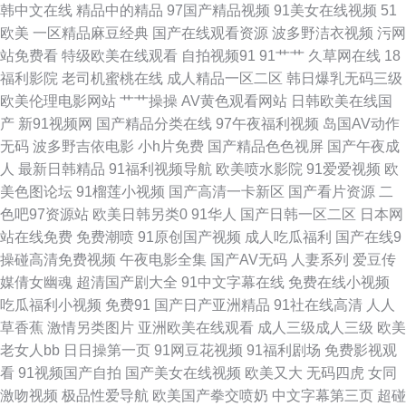
韩中文在线
精品中的精品
97国产精品视频
91美女在线视频
51
久 美女很黄免费 人人干人人爽 亚洲探花在线观看 97妻人人操 亚洲黄色官网
欧美
一区精品麻豆经典
国产在线观看资源
波多野洁衣视频
污网
站免费看
特级欧美在线观看
自拍视频91
91艹艹
久草网在线
18
超碰在线视 久草作爱 探花国产综合在线 91极品反差 www狼友com 国产在线
福利影院
老司机蜜桃在线
成人精品一区二区
韩日爆乳无码三级
欧美伦理电影网站
艹艹操操
AV黄色观看网站
日韩欧美在线国
观看亚毛 天堂久久大香蕉 91精品国产丝袜 超碰免费伪娘91 九一在线 人人艹
产
新91视频网
国产精品分类在线
97午夜福利视频
岛国AV动作
无码
波多野吉依电影
小h片免费
国产精品色色视屏
国产午夜成
超碰在线 亚洲金典AA 97婷婷视频 福利视频午夜剧场 青青草原影院 午夜第
人
最新日韩精品
91福利视频导航
欧美喷水影院
91爱爱视频
欧
美色图论坛
91榴莲小视频
国产高清一卡新区
国产看片资源
二
一av社区 91熟女视频 成人精品欧美 久久精品嫩草 人人超碰人人 最新色片
色吧97资源站
欧美日韩另类0
91华人
国产日韩一区二区
日本网
站在线免费
免费潮喷
91原创国产视频
成人吃瓜福利
国产在线9
人妻超碰免费在线 在线观看91网站 www大香蕉伊人 国产区在线 男女上床视
操碰高清免费视频
午夜电影全集
国产AV无码
人妻系列
爱豆传
媒倩女幽魂
超清国产剧大全
91中文字幕在线
免费在线小视频
频 三级金典91 伊人五月天婷婷 97v传媒 韩国不卡AC视频 欧美亚洲日韩成人
吃瓜福利小视频
免费91
国产日产亚洲精品
91社在线高清
人人
草香蕉
激情另类图片
亚洲欧美在线观看
成人三级成人三级
欧美
天天操天天槡丁香 91九色乱 超碰98 黄色视屏网站 欧美视屏 偷拍色图亚洲
老女人bb
日日操第一页
91网豆花视频
91福利剧场
免费影视观
看
91视频国产自拍
国产美女在线视频
欧美又大
无码四虎
女同
91站色 东京热AⅤ在线 欧美日韩p 午夜一区少女 97爱爱电影 成人五月天色
激吻视频
极品性爱导航
欧美国产拳交喷奶
中文字幕第三页
超碰