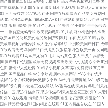
国产青青青草
91草逼视频
免费看片日韩
午夜视频福利免费
国
产嫩草视频在线
69叉叉叉
最新日本在线视频
日韩成人a
青青操
91
五月天婷婷
91短视频在线
国产在线观看的
白丝美女自慰网
站
91福利免费视频
加勒比91AV
91在线观看
黄网站av在线
国产
视频
狠狠擼狠狠擼
91桃色小视频
91激情
91干啪啪
青青操青青
干
主播诱惑无码专区
欧美视频电影
91播放
麻豆桃色网站
亚洲
欧美国产另类
欧美伦理另类
国产刺激对白
在线观看91精品
欧
美成年视频
操碰操揉
成人微拍福利导航
亚洲欧美国产日韩
成年
在线观看免费
岛国精品在线播放
狠狠撸第四色
欧美一页
女同电
影在线观看
91网国产尤物在
毛片网站黄色
狼人三级片
高清男
同
国产日韩伦理淫
成年免费视频
亚洲欧美中文视频
东京热亚洲
色图
蜜桃成人超碰网
91精品小视频
久草福利免费视影
五月天
堂网
国产精品白丝
av东京热资源|av东京网站|AV东京在线播
放|AV东京在线观看|av激情东京热|AV动作最新网址|AV二级黄色
网|AV发布页|av发布页在线导航|AV番号在线
果冻传媒毛片|果冻
传媒一区|果冻传媒余丽|果冻传煤AV|果冻星空爱豆|海角91人妻|
海角91在线观看|海角乱91伦视频|海角乱抡资源|海角乱伦91
91
国内精品视频在|91国内精品在线观|91国内精品自线在|91国内