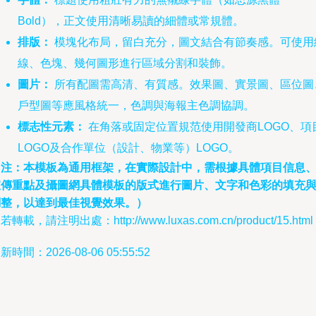
Bold），正文使用清晰易讀的細體或常規體。
排版：
模塊化布局，留白充分，圖文結合有節奏感。可使用
線、色塊、幾何圖形進行區域分割和裝飾。
圖片：
所有配圖需高清、有質感。效果圖、實景圖、區位圖
戶型圖等應風格統一，色調與海報主色調協調。
標志性元素：
在角落或固定位置規范使用開發商LOGO、項
LOGO及合作單位（設計、物業等）LOGO。
（注：本模板為通用框架，在實際設計中，需根據具體項目信息
宣傳重點及攝圖網具體模板的版式進行圖片、文字和色彩的填充
調整，以達到最佳視覺效果。）
若轉載，請注明出處：http://www.luxas.com.cn/product/15.html
新時間：2026-08-06 05:55:52