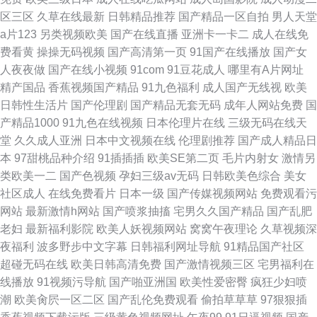
区三区
久草在线最新
日韩精品推荐
国产精品一区自拍
男人天堂
a片123
另类视频欧美
国产在线直播
亚洲卡一卡二
成人在线免
费看黄
操操无码视频
国产高清第一页
91国产在线播放
国产女
人夜夜做
国产在线小视频
91com
91豆花成人
哪里有A片网址
精产国品
香蕉视频国产精品
91九色福利
成人国产无线视
欧美
日韩性生活片
国产伦理剧
国产精品无套无码
成年人网站免费
国
产精品1000
91九色在线视频
日本伦理片在线
三级无码在线天
堂
久久成人亚洲
日本中文视频在线
伦理剧推荐
国产成人精品日
本
97甜桃品种介绍
91插插插
欧美SE第二页
毛片内射女
激情另
类欧美一二
国产色视频
孕妇三级av无码
日韩欧美色综合
美女
社区成人
在线免费看片
日本一级
国产传媒视频网站
免费观看污
网站
最新激情h网站
国产喷浆抽搐
宅男久久国产精品
国产乱肥
老妇
最新福利影院
欧美人妖视频网站
窝窝午夜理论
久草视频深
夜福利
波多野步中文字幕
日韩福利网址导航
91精品国产社区
超碰无码在线
欧美日韩高清免费
国产激情视频三区
宅男福利在
线播放
91视频污导航
国产啪亚洲国
欧美性爱密臀
疯狂少妇喷
潮
欧美肏屄一区二区
国产乱伦免费观看
偷拍草草草
97狠狠插