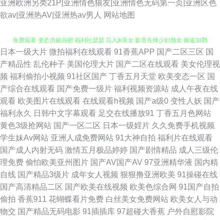
亚洲欧洲另类21P|亚洲情色狼友|亚洲情色无码第一页|亚洲区色
欲av|亚洲热AV|亚洲热av男人
网站地图
日本一级大片
微拍福利在线观看
91香蕉APP
国产二区三区
国
久久瑟视频 91成人电影 欧美性爱女同A片 伪娘偷拍福利 伊人操久久 91视频
产精品性
乱伦种子
美国伦理大片
国产二区在线观看
美女伦理视
频
福利偷拍小视频
91社区国产
丁香五月天堂
欧美变态一区
国
免费观看 变态伪娘自慰 福利社瑟瑟 后入jk美女 影音先锋少妇熟女 操逼加勒
产综合在线观看
国产免费一级片
福利视频资源站
成人午夜在线
观看
欧美图片在线观看
在线观看h视频
国产a级0
变性人妖
国产
比99 黄页av网站 人妖牲畜性交 亚洲另类小说网 AV免费大全 久久资源福利
福利永久
日韩中文字幕观看
足交在线播放91
丁香五月色网站
黄色3级抢网站
国产一区二区
日本一级婬片
久久免费手机视频
站 日韩成人AV网站 影音先锋变太累别 av入口在线韩国 福利舍操逼 国产一二
学生妹Av网站
亚洲人成免费网站
91大神自拍
福利片在线观看
国产成人内射无码
激情五月极品婷婷
国产剧情精品
成人三级伦
类视频 免费网站簧片 日韩三级中文字幕 亚洲伊人网香蕉网 波多野吉依 豆花
理免费
偷怕欧美亚州图片
国产AV国产AV
97亚洲精华液
国内精
自线
国产精品3级片
成年女人视频
狠狠撸亚洲欧美
91操碰在线
成人社区在线 午夜福利AV影片 97人人操人人爽 老湿机成人网站 伊人成人在
国产高清精品二区
国产欧美在线视频
欧美色综合网
91国产自拍
偷拍
香蕉911
花蝴蝶看片免费
白丝美女免费网站
欧美女人与动
线视频 91在线观看资源 久草视频国产精品 天堂影音AV无码 97午夜在线 丁
物交
国产精品无码电影
91插插库
97超碰大香蕉
户外自慰影院