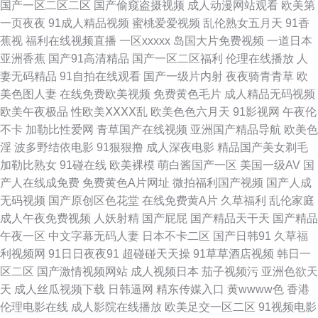
国产一区二区二区
国产偷窥盗摄视频
成人动漫网站观看
欧美第
香五月花福利 含羞草av在线 蜜桃91在线 91成人在线视频 99re超碰 大香蕉
一页夜夜
91成人精品视频
蜜桃爱爱视频
乱伦熟女五月天
91香
蕉视
福利在线视频直播
一区xxxxx
岛国大片免费视频
一道日本
在线久久 国产日韩成人 久草首页国产 欧美经品h片 日日操B 成人av伊人网
亚洲香蕉
国产91高清精品
国产一区二区福利
伦理在线播放
人
妻无码精品
91自拍在线观看
国产一级片内射
夜夜骑青青草
欧
国产三级素人 黄色链接在线观看 欧美日韩中国综合 91婷婷涩涩 俺来也最新
美色图人妻
在线免费欧美视频
免费黄色毛片
成人精品无码视频
欧美午夜极品
性欧美ⅩⅩⅩⅩ乱
欧美色色六月天
91影视网
午夜伦
网址 福利1区 久草婷婷 美女AA片 欧美性爱精品一区 日韩天美成人 午夜激情
不卡
加勒比性爱网
青草国产在线视频
亚洲国产精品导航
欧美色
淫
波多野结依电影
91狠狠撸
成人深夜电影
精品国产美女剃毛
影院a 91巨炮网站 白浆喷水逼特写 国产精品免费熟女 麻豆ddys 色综合电影
加勒比熟女
91碰在线
欧美裸模
萌白酱国产一区
美国一级AV
国
产人在线成免费
免费黄色A片网址
微拍福利国产视频
国产人成
伊人成人社区 91破处在线观看 A片人妖 福利视频午夜剧场 玖玖玖玖精品 日
无码视频
国产原创区色花堂
在线免费黄A片
久草福利
乱伦家庭
成人午夜免费视频
人妖射精
国产屁屁
国产精品天干天
国产精品
本浮力影院 午夜香蕉剧场 91永久 超碰成人av 国产色色网 狼友视频首页入口
午夜一区
中文字幕无码人妻
日本不卡二区
国产日韩91
久草福
利视频网
91日日夜夜91
超碰碰天天操
91草草酒店视频
韩日一
青娱乐老司机77 偷拍97av 一本道九九道 91精品国自产 av另类手机 福利中
区二区
国产激情视频网站
成人视频日本
茄子视频污
亚洲色欲天
天
成人丝瓜视频下载
日韩逼网
精东传媒入口
黄wwww色
香港
文在线导航 精品福利导航 免费日本A官网 日韩精品福利网址 亚洲草草影院
伦理电影在线
成人影院在线播放
欧美足交一区二区
91视频电影