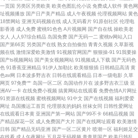
一页国
另类区另类欧美
欧美色图乱伦小说
免费成人软件
黄色网
址视频播放
国产日产美产精品
成人午夜视频
伦理视频网站
黄色
18禁网站
亚洲无码视频在线
成人无码看片
91原创社区
伦理电
影香港
成人免费
蜜桃91色色
A片视频网
国产自在线
操欧美老
女人
人人97综合精品
岛国免费
国产无码一二
蜜桃tv网站入口
国产第66页
另类国产在线
熟女自拍偷拍
青青久视频
久草新视
频在线
激情深爱欧美激情
91视频官网国产
狠狠操-91
91我要操
国产ts视频网站
国产美女视频网站
91视频成人下载
国产无码色
色
91香蕉亚洲精品
91伊人加勒比
欧美狠狠插
日韩精品高清
黄
色av网
日本波多野吉衣
日韩在线观看精品
日本一级电影
久草
网页
97免费艹
岛国一区二区
岛国动作片在
波多野吉衣三级
亚
洲AV一卡
在线免费小视频
搞黄网站在线观看
免费色情A片网扯
91资源在线视频
蜜桃视频网站
91中文
国产在线视频
福利爱爱
网址
岛国搬运工首页
伦理朋友的妈妈
丝袜女同
日韩性爱网址
在线观看日本黄
亚洲国产第一网站
国产99不卡
66精品视频
国
产精品探花一区
成人免费国产大片
国产在线网址观看
欧美激情
日韩
国产精品无码亚洲
国产一区二区黄片
喷潮一区
福利姬足交
在线看
成人午夜网址
五月花无码视频
青青草国产
欧美日韩乱