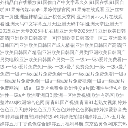
外精品自在线播放|91国偷自产中文字幕久久|91国在线|91国自
啪|91果冻传媒app|91果冻传媒官网|91果冻在线观看
亚洲丝袜
第一页|亚洲丝袜精品|亚洲桃色天堂网|亚洲特黄av大片在线观
看|亚洲天码中文字幕五月天|亚洲天码中字|亚洲天堂|亚洲天堂
2025|亚洲天堂2025手机在线|亚洲天堂2025无码
亚洲欧美日韩
高清|亚洲欧美日韩高清一区|亚洲欧美日韩高清一区二|亚洲欧美
日韩国产|亚洲欧美日韩国产成人精品|亚洲欧美日韩国产高清|亚
洲欧美日韩国产精品|亚洲欧美日韩国产另类|亚洲欧美日韩国产
另类电影|亚洲欧美日韩国产另类一区
一级a一级a爱片免费看|一
级a一级a爱片免费免|一级a一级a爱片免费免免|一级a一级a爰片
免费|一级a一级a爰片免费免会|一级a一级a爰片免费免看|一级a
一级a爰片免费免免|一级a一级a爰片免费视频|一级a一级a爰片
免费网站|一级a一级爰片免费免
欧洲性交a片|欧洲性生活A片|欧
洲性一级a片|欧洲亚洲日B|欧洲一区性爱视频|欧洲有码区|欧洲
整片sss|欧洲综合色网|青青91国产视频|青青91老熟女视频
婷婷
色色五月天|婷婷色色五月天色色|婷婷色色影院|婷婷深爱影音先
锋|婷婷丝袜自慰|婷婷特级aB|婷婷微拍福利|婷婷五月Av五月花|
婷婷五月丁香色色综合|婷婷五月福利导航
东京热黄色网|东京热