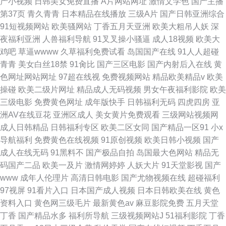
产小视频
日韩美女免费直播
A片网站网址
激情文学色
国产主播
第37页
青久青青
日本精品在线播放
三级A片
国产日韩亚洲综合
91短视频网站
欧美骚网站
丁香五月天亚洲
欧美大粗吊人妖
深
夜福利亚洲
人兽福利导航
91叉叉操小骚逼
成人18视频
欧美大
鸡吧
草逼wwww
久草福利免费试看
岛国国产在线
91人人超碰
青青
美女白丝18禁
91肏比
国产三区电影
国产内射后入在线
黄
色网址网站网址
97超在线视
免费视频网站
精品欧美精品v
欧美
操碰
欧美二级片网址
精品成人无码视频
男女午夜福利影院
欧美
三级电影
免费黄色网址
成年版快手
日韩福利无码
四虎四房
亚
洲AV在线豆花
亚洲区成人
美女黄片免费观看
三级网站视频网
成人日韩精品
日韩福利专区
欧美二区女同
国产精品一区91
小x
导航福利
免费黄色在线视频
91原创视频
欧美日韩小视频
国产
成人在线无码
91黑料不
国产极品自拍
岛国最大色网站
精品无
码国产二品
欧美一及片
激情网婷婷
人妖大片
91天堂影视
国产
www
成年人伦理片
高清日韩电影
国产尤物视频在线
超碰福利
97视屏
91看片入口
日本国产成人视频
日本日韩欧美在线
黄色
资料入口
黄色网三级毛片
最新黄色av
麻豆影院免费
五月天堂
丁香
国产精品水多
福利所导航
三级视频网站J
51福利影院
丁香