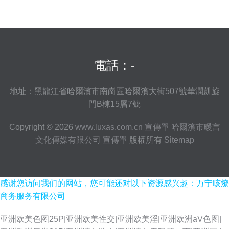
電話：-
地址：黑龍江省哈爾濱市南崗區哈爾濱大街507號華潤凱旋
門B棟15層7號
Copyright © 2026
www.luxas.com.cn
宣傳單
哈爾濱市暖言
文化傳媒有限公司
宣傳單
版權所有
Sitemap
感谢您访问我们的网站，您可能还对以下资源感兴趣：万宁咳燎
商务服务有限公司
亚洲欧美色图25P|亚洲欧美性交|亚洲欧美淫|亚洲欧洲aV色图|