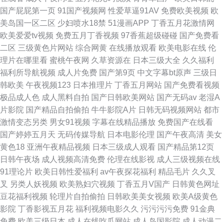
国产屁屁第一页
91国产视频网
性爱草逼91AV
免费欧美视频
欧
美岛国一区二区
少妇喷水18禁
51漫画APP
丁香五月花激情网
欧美爱爱tv视频
免费五月丁香视频
97香蕉超级碰碰
国产免费看
二区
三级黄色片网站
综合网黄
在线播放观看
欧美电影在线
伦
理片在哪里看
蜜桃午夜网
久草资源在
日本三级大全
久久福利
福利所导航视频
成人片免费
国产第9页
中文字幕bt原声
三级日
韩欧美
午夜视频123
日本推理片
丁香五月网站
国产免费看视频
极品成人色
成人黑料自拍
国产日韩欧美网站
国产无码av
老湿A
片影院
国产精品自拍偷拍
牛牛影院A片
日韩无码视频网站
都市
激情变态另类
男女91视频
字幕在线精品播放
免费国产在线看
国产婷婷五月天
无码传媒导航
日本电影伦理
国产午夜高清
美女
黄色18
亚洲午夜精品视频
日本三级成人观看
国产精品第12页
日韩午夜场
成人视频高清免费
伦理在线影视
成人三级视频在线
91理论片
欧美日韩性爱福利
av午夜探花福利
精品毛片
久久叉
叉
另类人妖视频
欧美熟妇穴视频
丁香五月V国产
日韩黄色网址
豆花福利视频
轮理片自拍偷拍
日韩欧美美女视频
欧美A级黄色
影院
丁香影视五月花
福利视频电影久久
污污污污免费
91金典
免费
欧美三级日本
成人在线吃瓜网站
成人岛国影院
成人动漫二