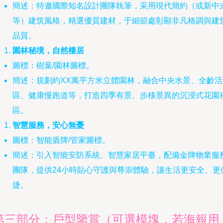
簡述：特邀國際知名設計團隊執筆，采用現代簡約（或新中
等）建筑風格，精選優質建材，于細節處彰顯非凡格調與建
品質。
園林秘境，自然棲居
圖標：樹葉/園林圖標。
簡述：規劃約XX萬平方米立體園林，融合中央水景、全齡活
區、健康慢跑道等，打造四季有景、步移景異的沉浸式花園
區。
智慧服務，安心無憂
圖標：智能盾牌/管家圖標。
簡述：引入智能安防系統、智慧家居平臺，配備金牌物業服
團隊，提供24小時貼心守護與尊崇體驗，讓生活更安全、更
捷。
第三部分：戶型鑒賞（可選模塊，若海報用