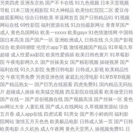
另类四虎
亚洲东京热
国产不卡在线
91九色视频
日本天堂视频
91美脚恋足社区 变态另类导航 国产韩日精品黄色 欧美三级专区 日韩群p 香
导航
日本三级光棍影院
91大神精品
欧美怡红院院二区
爱豆传
媒观看网站
综合日韩欧美
草逼网首页
国产日韩精品91
91视频
焦久久福利院 91凹在线视频 AAaV在线电影 豆花导航福利 黄色伊人 欧美激
网站在线
69性影院
福利资源在线
91自拍最新网址
青青草国产
成人
黄色岛国网站
欧美一xxxxx
欧美gayv
91色情激情网
中国韩
情深爱网 日本免费网站 天堂av影院 91抖音 AVAV变态 成人午夜伦理 国内自
国日本高清
国产国产一区
亚洲欧洲成人
日韩在线
久久国产影视
综合
欧美69潮喷
伦理片app下载
激情视频国产精品
91草莓久草
拍97超碰 玖玖在线视频 日韩深夜视频 亚洲三级片另类 91激情网 99热香港
超碰
成人性爱aa影院
欧美性爱插插
欧美日韩色黄片
91草莓影
院
午夜电影网久久
国产丝袜美女
国产精彩视频
操碰视屏
国产
成人岛国网站 激情另类小说 欧美成人淫B网 深夜福利传媒精品 中日韩三级
福利在线
91久久影院
免费日韩电影
日韩成人影视
欧美精品性
交
午夜宅男免费
另类亚洲色情
家庭乱伦理电影
91草B草B视频
片 欧美中文字 午夜少妇 91大神影音 av福利吧 东方av网 狠狠撸2016 欧美日
国产精品熟女一
国产巨乳在线观看
四虎免费91
国内精品无码短
片
超碰成人操操
欧美猛交视频
西瓜影院在线观看
欧美做受日韩
本www 色图专区区 性爱福利视频 91黑料福利网 97在线视频 韩国黄视频 美
国产在线一
国产原创视频在线
国产视频高清
国产丝袜一区
黄色
av网址大全
人妻乱视
国产成人在线网站
久草视频资源站
综合
女爆操 日韩色欧 亚洲狼人社区 91黄色片网站 大香蕉原网址 久草福利在线
五月香
成人app在线
四虎试看
91男女
国产男小鲜肉同
福利影
院网站
激情五月天色色
欧美极品电影
日韩成人第一页
国产日韩
欧美专区精品色 熟妇精品视频91 91次元网 白丝自慰网站91 黑丝AV天堂久
欧美电影
久久机热
成人午夜网
黄色天堂男人
操视频免费91
日