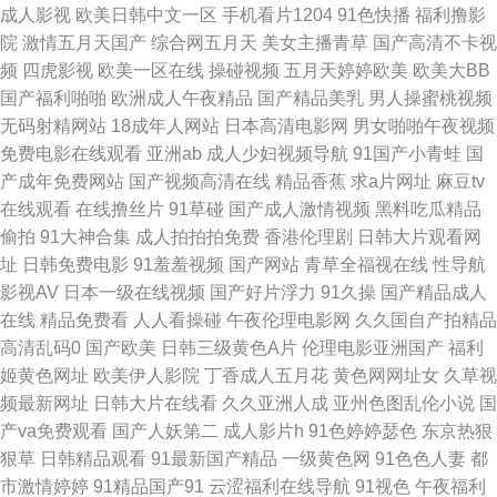
成人影视
欧美日韩中文一区
手机看片1204
91色快播
福利撸影
久草导航 青娱乐超碰吧 午夜激情福利AV 91美女被啪啪啪 超碰人人三级 另
院
激情五月天国产
综合网五月天
美女主播青草
国产高清不卡视
频
四虎影视
欧美一区在线
操碰视频
五月天婷婷欧美
欧美大BB
类AV激情 天天操B网 91人人操人人爽 福利姬社区导航 麻豆视屏 日韩一级棒
国产福利啪啪
欧洲成人午夜精品
国产精品美乳
男人操蜜桃视频
无码射精网站
18成年人网站
日本高清电影网
男女啪啪午夜视频
中文字幕第15页 亚洲免费黄色网止 国产伪娘在线一区 日本美女AA 91大神看
免费电影在线观看
亚洲ab
成人少妇视频导航
91国产小青蛙
国
产成年免费网站
国产视频高清在线
精品香蕉
求a片网址
麻豆tv
片 肏屄视频网址 国户精品久久 欧美在线A∨ 午夜第一av社区 91精品网 超碰
在线观看
在线撸丝片
91草碰
国产成人激情视频
黑料吃瓜精品
偷拍
91大神合集
成人拍拍拍免费
香港伦理剧
日韩大片观看网
操操日 含羞草av网站 欧韩成人操 亚洲网址黄色 波多野洁依无码 黄色免费网
址
日韩免费电影
91羞羞视频
国产网站
青草全福视在线
性导航
影视AV
日本一级在线视频
国产好片浮力
91久操
国产精品成人
站看片 青青草色天堂 最新地址91 变态另类首页在线 国产网址 欧美综合色图
在线
精品免费看
人人看操碰
午夜伦理电影网
久久国自产拍精品
高清乱码0
国产欧美
日韩三级黄色A片
伦理电影亚洲国产
福利
91 亚洲操逼图片网 wwwwww日本 黄色福利导航 青娱视频91 亚洲欧美另类
姬黄色网址
欧美伊人影院
丁香成人五月花
黄色网网址女
久草视
频最新网址
日韩大片在线看
久久亚洲人成
亚州色图乱伦小说
国
综合 俺去也综合色图 韩国AV网3 欧美海外a 偷拍97av 91老司机福利 黄色A
产va免费观看
国产人妖第二
成人影片h
91色婷婷瑟色
东京热狠
狠草
日韩精品观看
91最新国产精品
一级黄色网
91色色人妻
都
片导航 日韩无码下载 51欧美色图 国产HD天美传媒 天天搞穴 97人人操在线
市激情婷婷
91精品国产91
云涩福利在线导航
91视色
午夜福利