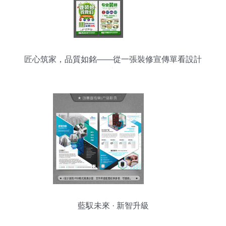
匠心筑家，品質如銘——從一張裝修宣傳單看設計
的力量
藍馭未來 · 新智升級