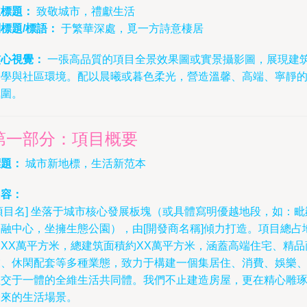
主標題：
致敬城市，禮獻生活
標題/標語：
于繁華深處，覓一方詩意棲居
核心視覺：
一張高品質的項目全景效果圖或實景攝影圖，展現建
美學與社區環境。配以晨曦或暮色柔光，營造溫馨、高端、寧靜
氛圍。
第一部分：項目概要
標題：
城市新地標，生活新范本
內容：
項目名] 坐落于城市核心發展板塊（或具體寫明優越地段，如：毗
金融中心，坐擁生態公園），由[開發商名稱]傾力打造。項目總占
約XX萬平方米，總建筑面積約XX萬平方米，涵蓋高端住宅、精品
業、休閑配套等多種業態，致力于構建一個集居住、消費、娛樂
社交于一體的全維生活共同體。我們不止建造房屋，更在精心雕
未來的生活場景。