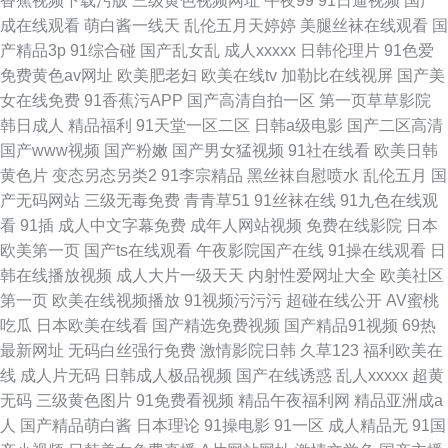
香蕉视频下载污版
三级黄色视频网址
午夜99
91日逼视频
国产
成在线观看
萌白酱一线天
乱伦五月天婷婷
美腿丝袜在线观看
国
产精品3p
91综合碰
国产乱女乱
成人xxxxx
日韩伦理片
91色爱
免费黄色av网址
欧美肥老妇
欧美在线tv
加勒比在线视屏
国产美
女在线免费
91香蕉污APP
国产高清自拍一区
第一页草草影院
韩日成人
精品福利
91天堂一区二区
日韩a级电影
国产二区高清
国产www视频
国产粉嫩
国产男女猛视频
91社在线看
欧美日韩
黄色片
变态另态另类2
91李宗精品
黑丝袜自慰喷水
乱伦五月
国
产无码网站
三级无毒免费
青青草51
91丝袜在线
91九色在线观
看
91插
成人中文字幕免费
成年人网站视频
免费在线影院
日本
欧美第一页
国产ts在线观看
午夜影院国产在线
91操在线观看
日
韩在线播放视频
成人大片一级天天
内射性爱网址大全
欧美社区
第一页
欧美在线视频播放
91视频污污污
超碰在线公开
AV蜜桃
吃瓜
日本欧美在线看
国产精选免费视频
国产精品91视频
69热
最新网址
无码白丝强行免费
激情影院日韩
久草123
福利欧美在
线
成人片无码
日韩成人极品视频
国产在线诱惑
乱人xxxxx
超黄
无码
三级黄色图片
91免费看视频
精品午夜福利网
精品亚洲成a
人
国产精品萌白酱
日本理论
91操电影
91一区
成人精品无
91国