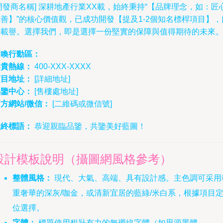
開發商名稱] 深耕地產行業XX載，始終秉持“【品牌理念，如：匠心
善】”的核心價值觀，已成功開發【提及1-2個知名標桿項目】，
碑載譽。選擇我們，即是選擇一份堅實的保障與值得期待的未來
召喚行動區：
尊貴熱線：
400-XXX-XXXX
項目地址：
[詳細地址]
品鑒中心：
[售樓處地址]
方網站/微信：
[二維碼或微信號]
最終標語：
恭迎親臨品鑒，共鑒美好藍圖！
設計模板說明（攝圖網風格參考）
整體風格：
現代、大氣、高端、具有設計感。主色調可采用
重奢華的深灰/咖金，或清新宜居的藍綠/米白系，根據項目
位選擇。
字體：
標題使用粗壯有力的無襯線字體（如思源黑體