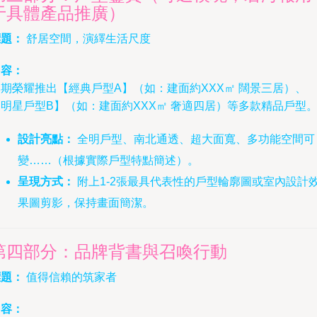
于具體產品推廣）
標題：
舒居空間，演繹生活尺度
內容：
期榮耀推出【經典戶型A】（如：建面約XXX㎡ 闊景三居）、
明星戶型B】（如：建面約XXX㎡ 奢適四居）等多款精品戶型
設計亮點：
全明戶型、南北通透、超大面寬、多功能空間可
變……（根據實際戶型特點簡述）。
呈現方式：
附上1-2張最具代表性的戶型輪廓圖或室內設計
果圖剪影，保持畫面簡潔。
第四部分：品牌背書與召喚行動
標題：
值得信賴的筑家者
內容：