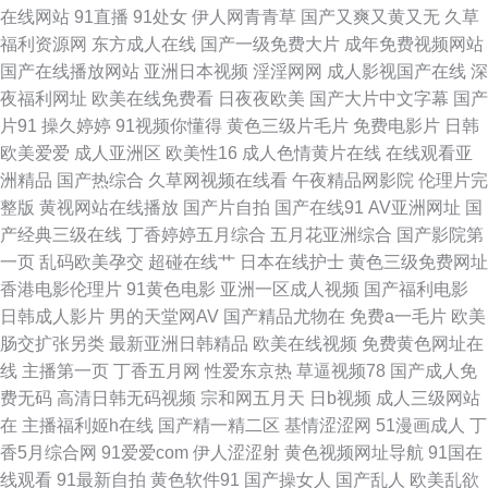
在线网站
91直播
91处女
伊人网青青草
国产又爽又黄又无
久草
国产无套免费视频 一道本高清 成人福利影院 另类图片综合 91一区视频 韩国
福利资源网
东方成人在线
国产一级免费大片
成年免费视频网站
国产在线播放网站
亚洲日本视频
淫淫网网
成人影视国产在线
深
三级日逼AV 日本三级A片 久草黄色网 91超碰在线人人 国产成人精 欧美老女
夜福利网址
欧美在线免费看
日夜夜欧美
国产大片中文字幕
国产
片91
操久婷婷
91视频你懂得
黄色三级片毛片
免费电影片
日韩
肏屄视频 午夜性爱剧场 AV成人资源在线 黄色小视频WW 日韩三级中文 91啦
欧美爱爱
成人亚洲区
欧美性16
成人色情黄片在线
在线观看亚
洲精品
国产热综合
久草网视频在线看
午夜精品网影院
伦理片完
中文在线伦 传媒avcom 久久三级片AV 日韩精品三区 在线天堂资源 九一入口
整版
黄视网站在线播放
国产片自拍
国产在线91
AV亚洲网址
国
产经典三级在线
丁香婷婷五月综合
五月花亚洲综合
国产影院第
伊人99黑料 国产精品五区 日韩色欧 91视频在线导航 福利姬电影院 蜜桃
一页
乱码欧美孕交
超碰在线艹
日本在线护士
黄色三级免费网址
香港电影伦理片
91黄色电影
亚洲一区成人视频
国产福利电影
AV97 丝袜网站 91网站做爱 福利社区导航 另类图综丁香五月 天堂社区大香
日韩成人影片
男的天堂网AV
国产精品尤物在
免费a一毛片
欧美
肠交扩张另类
最新亚洲日韩精品
欧美在线视频
免费黄色网址在
蕉 白丝学姐在线自慰 午夜少妇秀场Av 97日韩色情 国产精品久久撸 人人超碰
线
主播第一页
丁香五月网
性爱东京热
草逼视频78
国产成人免
费无码
高清日韩无码视频
宗和网五月天
日b视频
成人三级网站
人人 亚洲色色网站 波多结依 黄色三级片yyc 丝袜性交免费网站 99精品国 激
在
主播福利姬h在线
国产精一精二区
基情涩涩网
51漫画成人
丁
香5月综合网
91爱爱com
伊人涩涩射
黄色视频网址导航
91国在
情AV网址 日韩高清色图 91海角视频 国产91在 欧美色网络 香蕉视频禁18 TS
线观看
91最新自拍
黄色软件91
国产操女人
国产乱人
欧美乱欲