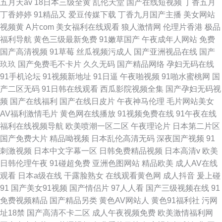
五月天av
18日本三级全黄
乱伦天堂
国产在线短视频
丁香五月
丁香婷婷
91精品又
爱豆传媒下载
丁香九月国产主播
美女网站
视频黄
A片com
美女福利在线观看
狼人激情网
伦理片香港
极品
福利导航
黄色三级最新免费
91嫩草国产
午夜成年人网站
免费
国产高清视频
91草莓
丝瓜视频污成人
国产亚洲视品在线
国产
玖玖
国产免费毛不卡片
久久无码
国产精品网络
孕妇无码在线
91手机论坛
91视频新地址
91日逼
午夜啪视频
91啪水蜜桃网
国
产二区无码
91日韩在线观看
西瓜影院视频全集
国产孕妇无码视
频
国产在线福利
国产在线日皮片
午夜神马伦理
毛片网站美女
AV福利激情毛片
黄色网在线播放
91视频免费在线
91午夜在线
福利在线视频导航
欧美喷潮一区二区
午夜理论片
日本第二片区
国产免费大片
精品呦视频
日本乱伦高清无码
深夜国产视频
91
刺激视频
日本中文字幕一区
日韩免费精品视频
日本高清v
欧美
日韩伦理午夜
91碰超免费
亚洲色图网站
精品欧美
成人AV在线
观看
日本a级在线
干露脸熟女
在线观看黄色网
成人抖音
爰上碰
91
国产美女91视频
国产情侣片
97人人看
国产三级视频在线
91
免费视频精品
国产精品另类
黄色AV网站人
黄色91福利社
污网
址18禁
国产高清不卡二区
成人午夜视频免费
欧美激情福利网