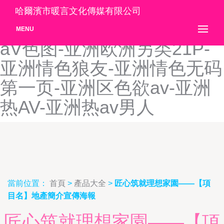
亚洲欧美色图25P-亚洲欧美
哈爾濱市暖言文化傳媒有限公司
性交-亚洲欧美淫-亚洲欧洲
MENU
aV色图-亚洲欧洲另类21P-
亚洲情色狼友-亚洲情色无码
第一页-亚洲区色欲av-亚洲
热AV-亚洲热av男人
當前位置：
首頁
>
產品大全
>
匠心筑就理想家園——【項
目名】地產簡介宣傳海報
匠心筑就理想家園——【項