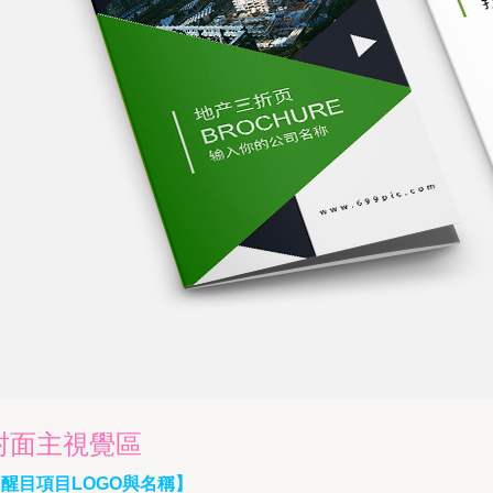
封面主視覺區
醒目項目LOGO與名稱】