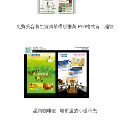
免費美容養生宣傳單模版推薦 Psd格式有，編號
168354284讓設計從未如此經松
星雨咖啡廳 | 城市里的小慢時光