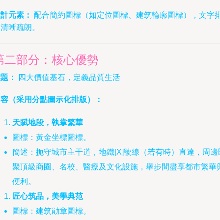
設計元素：
配合簡約圖標（如定位圖標、建筑輪廓圖標），文字
版清晰疏朗。
第二部分：核心優勢
標題：
四大價值基石，定義品質生活
內容（采用分點圖示化排版）：
天賦地段，執掌繁華
圖標：黃金坐標圖標。
簡述：扼守城市主干道，地鐵[X]號線（若有時）直達，周邊
聚頂級商圈、名校、醫療及文化設施，舉步間盡享都市繁華
便利。
匠心筑品，美學典范
圖標：建筑勛章圖標。